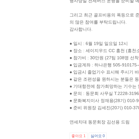
행사당일 전세버스 운행을 준비할 
그리고 최근 골프비용의 폭등으로 준
의 많은 참여를 부탁드립니다.
감사합니다.
● 일시 : 6월 19일 일요일 12시
● 장소 : 세이지우드 CC 홍천 (홍천
● 참가비 : 30만원 (27팀 108명 선
● 입금계좌 : 하나은행 505-910175-
● 입금시 졸업기수 표시해 주시기 바랍
● 같은 조편성을 원하시는 분들은 
● 기대항전에 참가희망하는 기수는 
● 문의 : 동문회 사무실 T.2228-319
● 문화복지이사 정재용(28기) 010-957
● 준비 위원장 김세진(20기) 010-378
연세치대 동문회장 김선용 드림
좋아요
1
싫어요
0