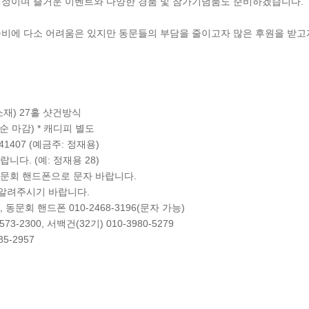
예정이며 즐거운 이벤트와 다양한 경품 및 참가기념품도 준비하겠습니다.
비에 다소 어려움은 있지만 동문들의 부담을 줄이고자 많은 후원을 받고
소재) 27홀 샷건방식
착순 마감) * 캐디피 별도
41407 (예금주: 정재용)
니다. (예: 정재용 28)
동문회 핸드폰으로 문자 바랍니다.
알려주시기 바랍니다.
6, 동문회 핸드폰 010-2468-3196(문자 가능)
3-2300, 서백건(32기) 010-3980-5279
5-2957