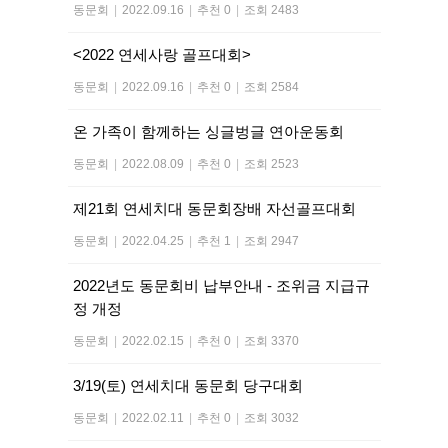
동문회
|
2022.09.16
|
추천 0
|
조회 2483
<2022 연세사랑 골프대회>
동문회
|
2022.09.16
|
추천 0
|
조회 2584
온 가족이 함께하는 싱글벙글 연아운동회
동문회
|
2022.08.09
|
추천 0
|
조회 2523
제21회 연세치대 동문회장배 자선골프대회
동문회
|
2022.04.25
|
추천 1
|
조회 2947
2022년도 동문회비 납부안내 - 조위금 지급규
정 개정
동문회
|
2022.02.15
|
추천 0
|
조회 3370
3/19(토) 연세치대 동문회 당구대회
동문회
|
2022.02.11
|
추천 0
|
조회 3032